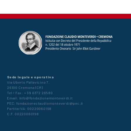
Sede legale e operativa
Via Uberto Pallavicino 7,
26100 Cremona (CR)
Tel / Fax: + 39 0372 26580
Email: info@fondazionemonteverdi.it
PEC: fondazioneclaudiomonteverdi@pec.it
Partita IVA: 00220060198
C.F. 00220060198